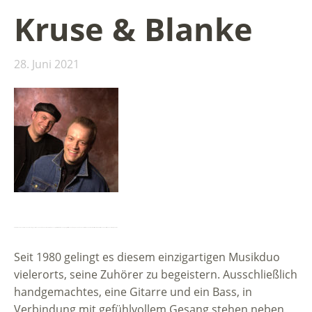
Kruse & Blanke
28. Juni 2021
Beim ersten Aufeinandertreffen waren sie noch Jugendliche, 1980 war das, und der Grundstein für ein unvergleichliches Musikduo war gelegt. Inzwischen, über 30 Jahre und tausend Konzerte im In- und Ausland später ist eine tiefe musikalische und menschliche Freundschaft gewachsen.
Seit 1980 gelingt es diesem einzigartigen Musikduo
vielerorts, seine Zuhörer zu begeistern. Ausschließlich
handgemachtes, eine Gitarre und ein Bass, in
Verbindung mit gefühlvollem Gesang stehen neben