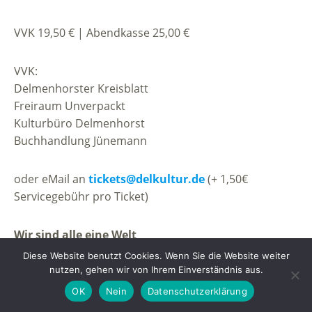
VVK 19,50 € | Abendkasse 25,00 €
VVK:
Delmenhorster Kreisblatt
Freiraum Unverpackt
Kulturbüro Delmenhorst
Buchhandlung Jünemann
oder eMail an
tickets@delkultur.de
(+ 1,50€
Servicegebühr pro Ticket)
Wir sind alle eine Welt
Diese Website benutzt Cookies. Wenn Sie die Website weiter
nutzen, gehen wir von Ihrem Einverständnis aus.
Mit seiner Musik prägte er den Soundtrack der 80er
Jahre – und hinterlässt überall, wo er auftritt, bis
OK
Nein
Datenschutzerklärung
heute einen bleibenden Eindruck: Purple Schulz ist