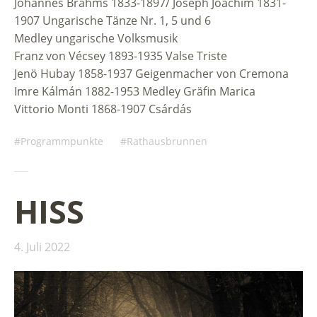
Johannes Brahms 1833-1897/ Joseph Joachim 1831-
1907 Ungarische Tänze Nr. 1, 5 und 6
Medley ungarische Volksmusik
Franz von Vécsey 1893-1935 Valse Triste
Jenö Hubay 1858-1937 Geigenmacher von Cremona
Imre Kálmán 1882-1953 Medley Gräfin Marica
Vittorio Monti 1868-1907 Csárdás
Programmpunkte
Rathausbrunnen
HISS
4. Juli 2022