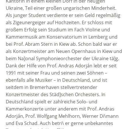
Kantorin in einem kleinen Dorf in der heu]gen
Ukraine, Teil einer großen ungarischen Minderheit.
Als junger Student verdiente er sein Geld regelmäßig
als Zigeunergeiger auf Hochzeiten. Er schloss mit
großem Erfolg sein Studium im Fach Violine und
Kammermusik am Konservatorium in Lemberg und
bei Prof. Abram Stern in Kiew ab. Schon bald war er
als Konzertmeister am Neuen Opernhaus in Kiew und
beim Na]onal Symphonieorchester der Ukraine tä]g.
Dank der Hilfe von Prof. Andras Adorján lebt er seit
1991 mit seiner Frau und seinen zwei Söhnen –
ebenfalls alle Musiker – in Deutschland, und ist
seitdem in Bremerhaven stellvertretender
Konzertmeister des Städ]schen Orchesters. In
Deutschland spielt er zahlreiche Solo- und
Kammerkonzerte unter anderem mit Prof. Andras
Adorján, Prof. Wolfgang Mehlhorn, Werner Di\mann
und Eva Schad. Auch betri\ er gerne unbekanntes