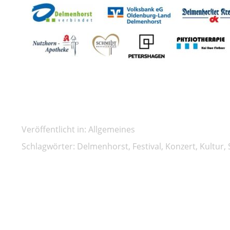
Veröffentlicht in:
Allgemeines
Schlagwörter:
Delmenhorst
,
Festival
,
Konzert
,
Kultur
,